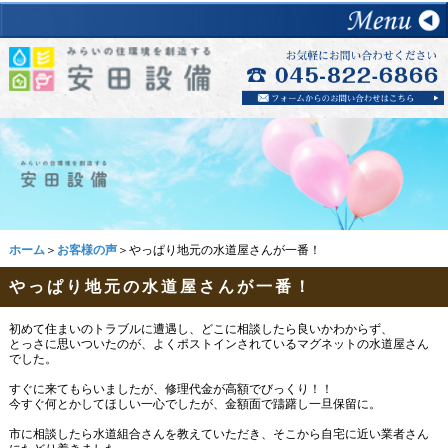
ホーム
＞
お客様の声
＞やっぱり地元の水道屋さんが一番！
やっぱり地元の水道屋さんが一番！
初めて住まいのトラブルに遭遇し、どこに相談したら良いかわからず、
とっさに思いついたのが、よくポストインされているマグネットの水道屋さん
でした。
すぐに来てもらいましたが、修理代金が高額でびっくり！！
今すぐ何とかしてほしい一心でしたが、金額面で躊躇し一旦保留に。
市に相談したら水道組合さんを教えていただき、そこから自宅に近い業者さん